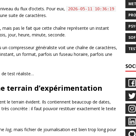
MET
niveau du flux d’octets. Pour eux,
2026-05-11 10:36:19
une suite de caractères.
PR
PS
s, mais pas le fait que cette chaîne représente un instant
ois, jour, heure, minute, seconde.
SOF
ù un compresseur généraliste voit une chaîne de caractères,
TES
instant, un format, parfois un fuseau horaire, parfois une
.
SOC
u de test réaliste…
me terrain d’expérimentation
ient le terrain évident. Ils contiennent beaucoup de dates,
très concrète : il faut pouvoir restituer exactement le texte
sme
log
, mais fichier de journalisation est bien trop long pour