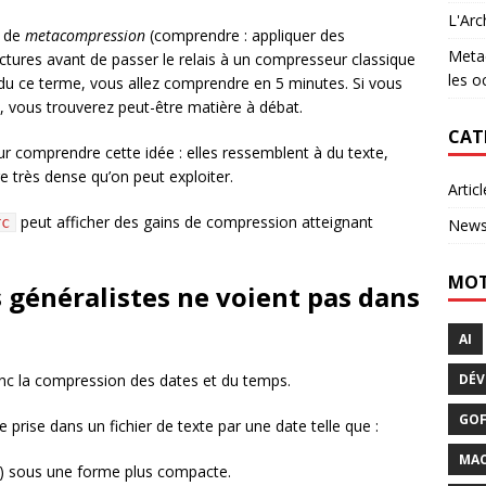
L'Arc
l de
metacompression
(comprendre : appliquer des
Metac
uctures avant de passer le relais à un compresseur classique
les o
ndu ce terme, vous allez comprendre en 5 minutes. Si vous
 vous trouverez peut-être matière à débat.
CAT
ur comprendre cette idée : elles ressemblent à du texte,
e très dense qu’on peut exploiter.
Articl
peut afficher des gains de compression atteignant
rc
New
MOT
 généralistes ne voient pas dans
AI
onc la compression des dates et du temps.
DÉV
GO
e prise dans un fichier de texte par une date telle que :
MAC
e) sous une forme plus compacte.