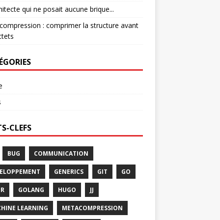
hitecte qui ne posait aucune brique...
ompression : comprimer la structure avant
ctets
ÉGORIES
e
s
S-CLEFS
BUG
COMMUNICATION
ELOPPEMENT
GENERICS
GIT
GO
FR
GOLANG
HUGO
JJ
HINE LEARNING
METACOMPRESSION