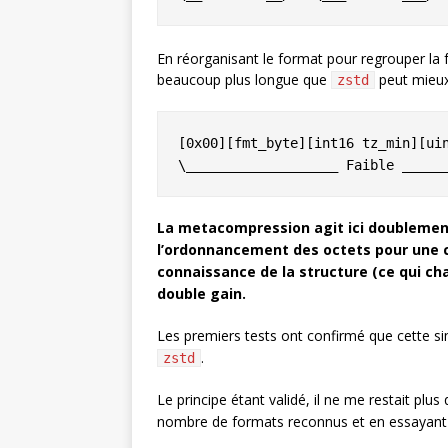
En réorganisant le format pour regrouper la f
beaucoup plus longue que
peut mieux
zstd
[0x00][fmt_byte][int16 tz_min][uin
La metacompression agit ici doublement
l’ordonnancement des octets pour une 
connaissance de la structure (ce qui c
double gain.
Les premiers tests ont confirmé que cette si
.
zstd
Le principe étant validé, il ne me restait plus
nombre de formats reconnus et en essayant de