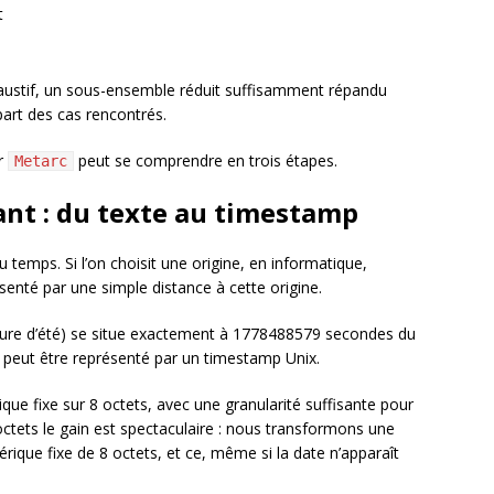
t
exhaustif, un sous-ensemble réduit suffisamment répandu
art des cas rencontrés.
ar
peut se comprendre en trois étapes.
Metarc
ant : du texte au timestamp
temps. Si l’on choisit une origine, en informatique,
ésenté par une simple distance à cette origine.
(heure d’été) se situe exactement à 1778488579 secondes du
t peut être représenté par un timestamp Unix.
ue fixe sur 8 octets, avec une granularité suffisante pour
ctets le gain est spectaculaire : nous transformons une
rique fixe de 8 octets, et ce, même si la date n’apparaît