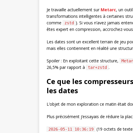
Je travaille actuellement sur
Metarc
, un outi
transformations intelligentes à certaines str
comme
). Si vous n’avez jamais ente
zstd
êtes expert en compression, accrochez-vous,
Les dates sont un excellent terrain de jeu po
mais elles contiennent en réalité une structur
Spoiler : En exploitant cette structure,
Meta
26,5% par rapport à
.
tar+zstd
Ce que les compresseurs
les dates
L’objet de mon exploration ce matin était d
Plus précisément j’essayais de réduire la plac
(19 octets de text
2026-05-11 10:36:19