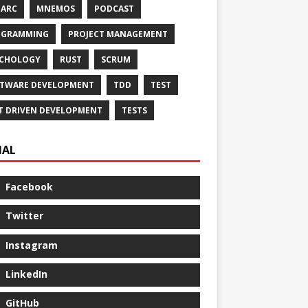
ARC
MNEMOS
PODCAST
OGRAMMING
PROJECT MANAGEMENT
YCHOLOGY
RUST
SCRUM
TWARE DEVELOPMENT
TDD
TEST
T DRIVEN DEVELOPMENT
TESTS
IAL
Facebook
Twitter
Instagram
LinkedIn
GitHub