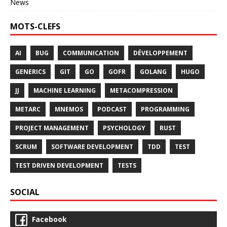
News
MOTS-CLEFS
AI
BUG
COMMUNICATION
DÉVELOPPEMENT
GENERICS
GIT
GO
GOFR
GOLANG
HUGO
JJ
MACHINE LEARNING
METACOMPRESSION
METARC
MNEMOS
PODCAST
PROGRAMMING
PROJECT MANAGEMENT
PSYCHOLOGY
RUST
SCRUM
SOFTWARE DEVELOPMENT
TDD
TEST
TEST DRIVEN DEVELOPMENT
TESTS
SOCIAL
Facebook