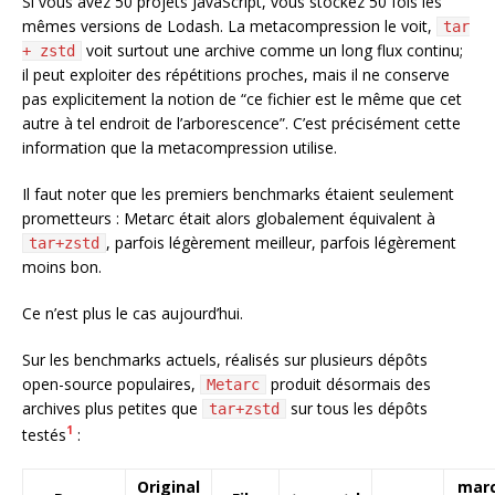
Si vous avez 50 projets JavaScript, vous stockez 50 fois les
mêmes versions de Lodash. La metacompression le voit,
tar
voit surtout une archive comme un long flux continu;
+ zstd
il peut exploiter des répétitions proches, mais il ne conserve
pas explicitement la notion de “ce fichier est le même que cet
autre à tel endroit de l’arborescence”. C’est précisément cette
information que la metacompression utilise.
Il faut noter que les premiers benchmarks étaient seulement
prometteurs : Metarc était alors globalement équivalent à
, parfois légèrement meilleur, parfois légèrement
tar+zstd
moins bon.
Ce n’est plus le cas aujourd’hui.
Sur les benchmarks actuels, réalisés sur plusieurs dépôts
open-source populaires,
produit désormais des
Metarc
archives plus petites que
sur tous les dépôts
tar+zstd
1
testés
:
Original
mar