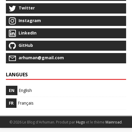
Twitter
Instagram
LinkedIn
GitHub
arhuman@gmail.com
LANGUES
EN
English
FR
Français
© 2026 Le Blog d'Arhuman.
Produit par
Hugo
et le thème
Mainroad
.