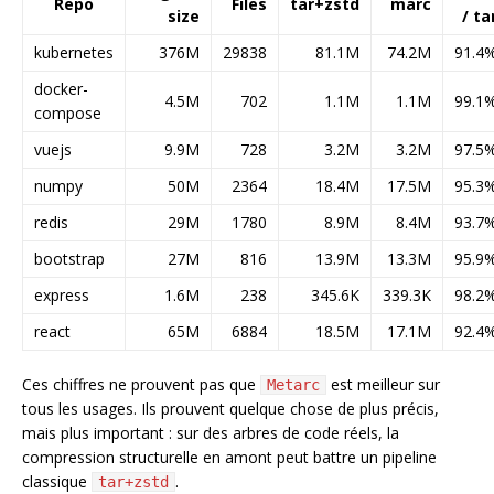
Repo
Files
tar+zstd
marc
size
/ ta
kubernetes
376M
29838
81.1M
74.2M
91.4
docker-
4.5M
702
1.1M
1.1M
99.1
compose
vuejs
9.9M
728
3.2M
3.2M
97.5
numpy
50M
2364
18.4M
17.5M
95.3
redis
29M
1780
8.9M
8.4M
93.7
bootstrap
27M
816
13.9M
13.3M
95.9
express
1.6M
238
345.6K
339.3K
98.2
react
65M
6884
18.5M
17.1M
92.4
Ces chiffres ne prouvent pas que
est meilleur sur
Metarc
tous les usages. Ils prouvent quelque chose de plus précis,
mais plus important : sur des arbres de code réels, la
compression structurelle en amont peut battre un pipeline
classique
.
tar+zstd