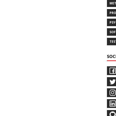
MET
PR
PS
SOF
TES
SOC