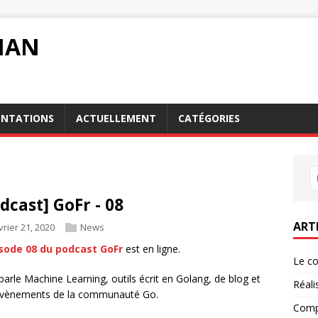
MAN
ENTATIONS
ACTUELLEMENT
CATÉGORIES
dcast] GoFr - 08
ART
vrier 21, 2020
News
isode 08 du podcast GoFr
est en ligne.
Le co
parle Machine Learning, outils écrit en Golang, de blog et
Réali
évènements de la communauté Go.
Compr