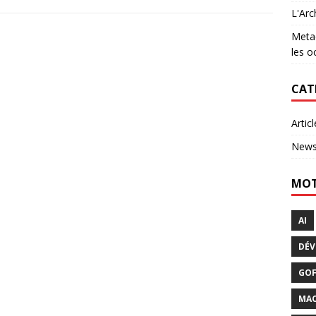
L'Arc
Metac
les o
CAT
Articl
New
MOT
AI
DÉV
GO
MAC