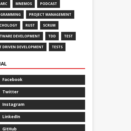
ARC
MNEMOS
PODCAST
OGRAMMING
PROJECT MANAGEMENT
YCHOLOGY
RUST
SCRUM
TWARE DEVELOPMENT
TDD
TEST
T DRIVEN DEVELOPMENT
TESTS
IAL
Facebook
Twitter
Instagram
LinkedIn
GitHub