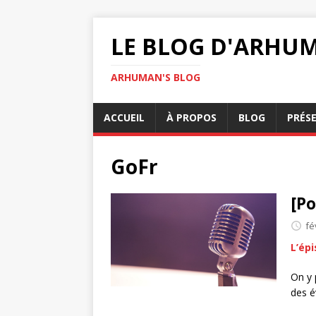
LE BLOG D'ARHU
ARHUMAN'S BLOG
ACCUEIL
À PROPOS
BLOG
PRÉS
GoFr
[Po
fé
L’ép
On y 
des 