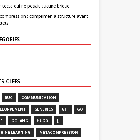
hitecte qui ne posait aucune brique...
ompression : comprimer la structure avant
ctets
ÉGORIES
e
s
S-CLEFS
BUG
COMMUNICATION
ELOPPEMENT
GENERICS
GIT
GO
FR
GOLANG
HUGO
JJ
HINE LEARNING
METACOMPRESSION